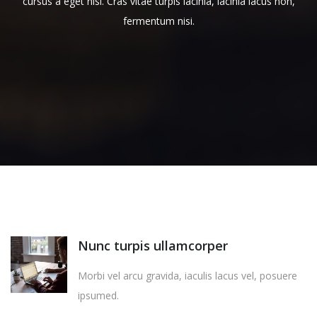
cursus a eget nisl. Cras vitae turpis lacinia, lacinia lacus non,
fermentum nisi.
Nunc turpis ullamcorper
Morbi vel arcu gravida, iaculis lacus vel, posuere
ipsumed.